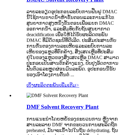
ລາຍລະອຽດອຸປະກອນລະບົບການຟື້ນຟູ DMAC
ນີ້ໃຊ້ການຂາດນ້ໍາຫ້າຂັ້ນຕອນແລະການແກ້ໄຂ
ສູນຍາກາດສູງຫນຶ່ງຂັ້ນຕອນເພື່ອແຍກ DMAC
ອອກຈາກນ້ໍາ, ແລະສົມທົບກັບຖັນສູນຍາກາດ
deacidification ເພື່ອໃຫ້ໄດ້ຮັບຜະລິດຕະພັນ
DMAC ທີ່ມີດັດຊະນີທີ່ດີເລີດ. ປະສົມປະສານກັບ
ການກັ່ນຕອງການລະເຫີຍແລະລະບົບການລະ
ເຫີຍຂອງແຫຼວທີ່ຕົກຄ້າງ, ສິ່ງເສດເຫຼືອທີ່ປະສົມ
ຢູ່ໃນຂອງແຫຼວຂອງສິ່ງເສດເຫຼືອ DMAC ສາມາດ
ປະກອບເປັນສານຕົກຄ້າງແຂງ, ປັບປຸງອັດຕາການ
ຟື້ນຕົວແລະຫຼຸດຜ່ອນມົນລະພິດ. ອຸ​ປະ​ກອນ​ນີ້​ຮັບ​
ຮອງ​ເອົາ​ໂຄງ​ການ​ຕົ້ນ​ຕໍ ...
ເບິ່ງຜະລິດຕະພັນເພີ່ມເຕີມ
>
DMF Solvent Recovery Plant
ການແນະນໍາໂດຍຫຍໍ້ຂອງຂະບວນການ ຫຼັງຈາກ
ສານລະລາຍ DMF ຈາກຂະບວນການຜະລິດຖືກ
preheated, ມັນຈະເຂົ້າໄປໃນຖັນ dehydrating. ຖັນ