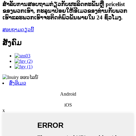
ສໍາ​ລັບ​ການ​ສອບ​ຖາມ​ກ່ຽວ​ກັບ​ຜະ​ລິດ​ຕະ​ພັນ​ຫຼື pricelist
ຂອງ​ພວກ​ເຮົາ​, ກະ​ລຸ​ນາ​ປ່ອຍ​ໃຫ້​ອີ​ເມວ​ຂອງ​ທ່ານ​ກັບ​ພວກ​
ເຮົາ​ແລະ​ພວກ​ເຮົາ​ຈະ​ຕິດ​ຕໍ່​ພົວ​ພັນ​ພາຍ​ໃນ 24 ຊົ່ວ​ໂມງ​.
ສອບຖາມດຽວນີ້
ສັງຄົມ
ສົ່ງອີເມວ
Android
iOS
x