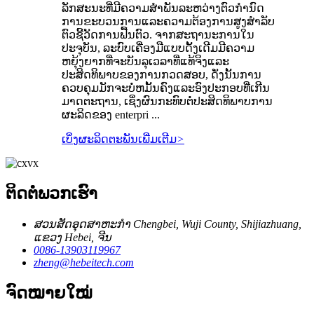
ລັກສະນະທີ່ມີຄວາມສໍາພັນລະຫວ່າງຕົວກໍານົດ
ການຂະບວນການແລະຄວາມຕ້ອງການສູງສໍາລັບ
ຕົວຊີ້ວັດການຟື້ນຕົວ. ຈາກສະຖານະການໃນ
ປະຈຸບັນ, ລະບົບເຄື່ອງມືແບບດັ້ງເດີມມີຄວາມ
ຫຍຸ້ງຍາກທີ່ຈະບັນລຸເວລາທີ່ແທ້ຈິງແລະ
ປະສິດທິພາບຂອງການກວດສອບ, ດັ່ງນັ້ນການ
ຄວບຄຸມມັກຈະບໍ່ຫມັ້ນຄົງແລະອົງປະກອບທີ່ເກີນ
ມາດຕະຖານ, ເຊິ່ງຜົນກະທົບຕໍ່ປະສິດທິພາບການ
ຜະລິດຂອງ enterpri ...
ເບິ່ງຜະລິດຕະພັນເພີ່ມເຕີມ
>
ຕິດຕໍ່ພວກເຮົາ
ສວນສັດອຸດສາຫະກໍາ Chengbei, Wuji County, Shijiazhuang,
ແຂວງ Hebei, ຈີນ
0086-13903119967
zheng@hebeitech.com
ຈົດໝາຍໃໝ່