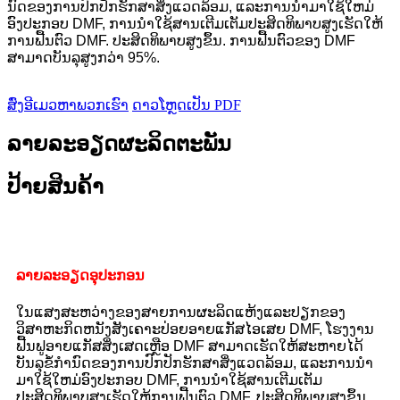
ນົດຂອງການປົກປັກຮັກສາສິ່ງແວດລ້ອມ, ແລະການນໍາມາໃຊ້ໃຫມ່
ອົງປະກອບ DMF, ການນໍາໃຊ້ສານເຕີມເຕັມປະສິດທິພາບສູງເຮັດໃຫ້
ການຟື້ນຕົວ DMF. ປະສິດທິພາບສູງຂຶ້ນ. ການຟື້ນຕົວຂອງ DMF
ສາມາດບັນລຸສູງກວ່າ 95%.
ສົ່ງອີເມວຫາພວກເຮົາ
ດາວໂຫຼດເປັນ PDF
ລາຍລະອຽດຜະລິດຕະພັນ
ປ້າຍສິນຄ້າ
ລາຍລະອຽດອຸປະກອນ
ໃນແສງສະຫວ່າງຂອງສາຍການຜະລິດແຫ້ງແລະປຽກຂອງ
ວິສາຫະກິດຫນັງສັງເຄາະປ່ອຍອາຍແກັສໄອເສຍ DMF, ໂຮງງານ
ຟື້ນຟູອາຍແກັສສິ່ງເສດເຫຼືອ DMF ສາມາດເຮັດໃຫ້ສະຫາຍໄດ້
ບັນລຸຂໍ້ກໍານົດຂອງການປົກປັກຮັກສາສິ່ງແວດລ້ອມ, ແລະການນໍາ
ມາໃຊ້ໃຫມ່ອົງປະກອບ DMF, ການນໍາໃຊ້ສານເຕີມເຕັມ
ປະສິດທິພາບສູງເຮັດໃຫ້ການຟື້ນຕົວ DMF. ປະສິດທິພາບສູງຂຶ້ນ.