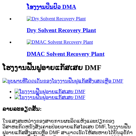
ໂຮງງານປິ່ນປົວ DMA
Dry Solvent Recovery Plant
DMAC Solvent Recovery Plant
ໂຮງງານຟື້ນຟູອາຍແກັສເສຍ DMF
ລາຍ​ລະ​ອຽດ​ສັ້ນ​:
ໃນແສງສະຫວ່າງຂອງສາຍການຜະລິດແຫ້ງແລະປຽກຂອງ
ວິສາຫະກິດຫນັງສັງເຄາະປ່ອຍອາຍແກັສໄອເສຍ DMF, ໂຮງງານຟື້ນ
ຟູອາຍແກັສສິ່ງເສດເຫຼືອ DMF ສາມາດເຮັດໃຫ້ສະຫາຍໄດ້ບັນລຸຂໍ້ກໍາ