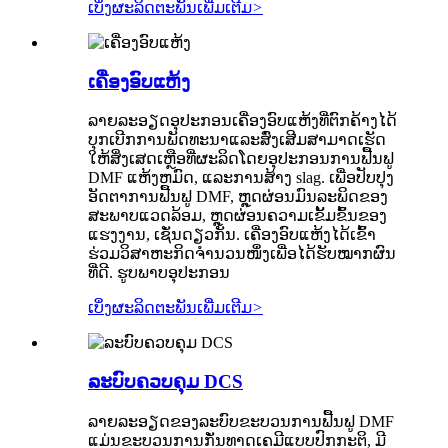
ເບິ່ງຜະລິດຕະພັນເພີ່ມເຕີມ
>
ເຄື່ອງອົບແຫ້ງ
ລາຍລະອຽດອຸປະກອນເຄື່ອງອົບແຫ້ງທີ່ຕົກຄ້າງໄດ້
ບຸກເບີກການພັດທະນາແລະສົ່ງເສີມສາມາດເຮັດ
ໃຫ້ສິ່ງເສດເຫຼືອທີ່ຜະລິດໂດຍອຸປະກອນການຟື້ນຟູ
DMF ແຫ້ງຫມົດ, ແລະການສ້າງ slag. ເພື່ອປັບປຸງ
ອັດຕາການຟື້ນຟູ DMF, ຫຼຸດຜ່ອນມົນລະພິດຂອງ
ສະພາບແວດລ້ອມ, ຫຼຸດຜ່ອນຄວາມເຂັ້ມຂົ້ນຂອງ
ແຮງງານ, ເຊັ່ນດຽວກັນ. ເຄື່ອງ​ອົບ​ແຫ້ງ​ໄດ້​ເຂົ້າ​
ຮ່ວມ​ວິ​ສາ​ຫະກິດ​ຈຳນວນ​ໜຶ່ງ​ເພື່ອ​ໄດ້​ຮັບ​ໝາກຜົນ​
ທີ່​ດີ. ຮູບພາບອຸປະກອນ
ເບິ່ງຜະລິດຕະພັນເພີ່ມເຕີມ
>
ລະບົບຄວບຄຸມ DCS
ລາຍລະອຽດຂອງລະບົບຂະບວນການຟື້ນຟູ DMF
ແມ່ນຂະບວນການກັ່ນທາດເຄມີແບບປົກກະຕິ, ມີ