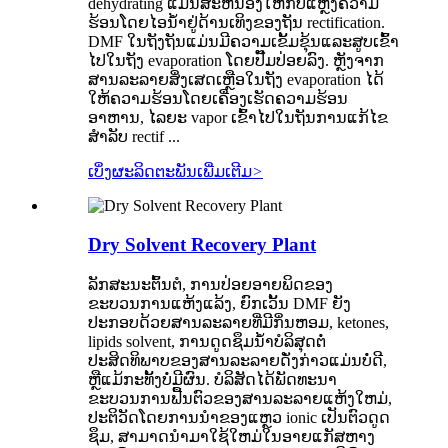
dehydrating ແມ່ນສະຫນອງໃຫ້ກັບແຫຼ່ງຄວາມ
ຮ້ອນໂດຍໄອນ້ໍາຢູ່ດ້ານເທິງຂອງຖັນ rectification.
DMF ໃນຖັງຖັນແມ່ນມີຄວາມເຂັ້ມຂຸ້ນແລະສູບເຂົ້າ
ໄປໃນຖັງ evaporation ໂດຍປັ໊ມປ່ອຍລົງ. ຫຼັງຈາກ
ສານລະລາຍສິ່ງເສດເຫຼືອໃນຖັງ evaporation ໄດ້
ໃຫ້ຄວາມຮ້ອນໂດຍເຄື່ອງເຮັດຄວາມຮ້ອນ
ອາຫານ, ໄລຍະ vapor ເຂົ້າໄປໃນຖັນການແກ້ໄຂ
ສໍາລັບ rectif ...
ເບິ່ງຜະລິດຕະພັນເພີ່ມເຕີມ
>
Dry Solvent Recovery Plant
ລັກສະນະຕົ້ນຕໍ, ການປ່ອຍອາຍພິດຂອງ
ຂະບວນການແຫ້ງແລ້ງ, ຍົກເວັ້ນ DMF ຍັງ
ປະກອບດ້ວຍສານລະລາຍທີ່ມີກິ່ນຫອມ, ketones,
lipids solvent, ການດູດຊຶມນ້ໍາບໍລິສຸດຕໍ່
ປະສິດທິພາບຂອງສານລະລາຍດັ່ງກ່າວແມ່ນບໍ່ດີ,
ຫຼືແມ້ກະທັ້ງບໍ່ມີຜົນ. ບໍລິສັດໄດ້ພັດທະນາ
ຂະບວນການຟື້ນຕົວຂອງສານລະລາຍແຫ້ງໃຫມ່,
ປະຕິວັດໂດຍການນໍາຂອງແຫຼວ ionic ເປັນຕົວດູດ
ຊຶມ, ສາມາດນໍາມາໃຊ້ໃຫມ່ໃນອາຍແກັສຫາງ