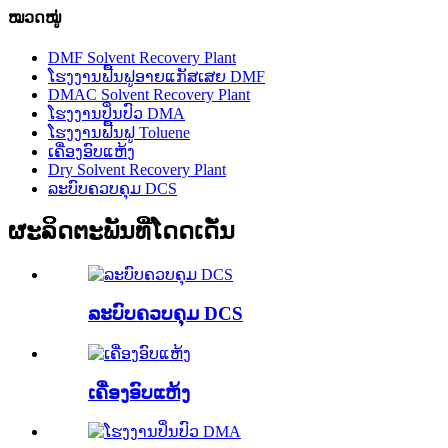
ໝວດໝູ່
DMF Solvent Recovery Plant
ໂຮງງານຟື້ນຟູອາຍແກັສເສຍ DMF
DMAC Solvent Recovery Plant
ໂຮງງານປິ່ນປົວ DMA
ໂຮງງານຟື້ນຟູ Toluene
ເຄື່ອງອົບແຫ້ງ
Dry Solvent Recovery Plant
ລະບົບຄວບຄຸມ DCS
ຜະລິດຕະພັນທີ່ໂດດເດັ່ນ
ລະບົບຄວບຄຸມ DCS
ເຄື່ອງອົບແຫ້ງ