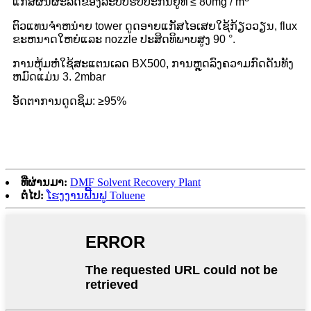
ແກັສຜົນຜະລິດຂອງລະບົບຮັບປະກັນຢູ່ທີ່ ≤ 80mg / m
ຕົວແທນຈໍາຫນ່າຍ tower ດູດອາຍແກັສໄອເສຍໃຊ້ກ້ຽວວຽນ, flux
ຂະຫນາດໃຫຍ່ແລະ nozzle ປະສິດທິພາບສູງ 90 °.
ການຫຸ້ມຫໍ່ໃຊ້ສະແຕນເລດ BX500, ການຫຼຸດລົງຄວາມກົດດັນທັງ
ຫມົດແມ່ນ 3. 2mbar
ອັດຕາການດູດຊຶມ: ≥95%
ທີ່ຜ່ານມາ:
DMF Solvent Recovery Plant
ຕໍ່ໄປ:
ໂຮງງານຟື້ນຟູ Toluene