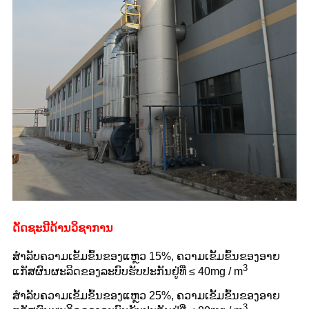
ດັດຊະນີດ້ານວິຊາການ
ສໍາລັບຄວາມເຂັ້ມຂົ້ນຂອງແຫຼວ 15%, ຄວາມເຂັ້ມຂົ້ນຂອງອາຍ
3
ແກັສຜົນຜະລິດຂອງລະບົບຮັບປະກັນຢູ່ທີ່ ≤ 40mg / m
ສໍາລັບຄວາມເຂັ້ມຂົ້ນຂອງແຫຼວ 25%, ຄວາມເຂັ້ມຂົ້ນຂອງອາຍ
3