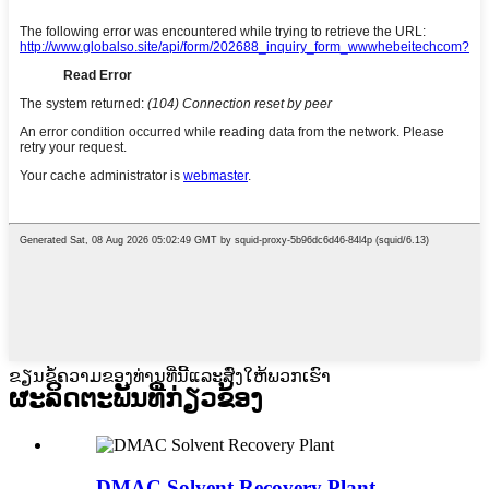
ຂຽນຂໍ້ຄວາມຂອງທ່ານທີ່ນີ້ແລະສົ່ງໃຫ້ພວກເຮົາ
ຜະລິດຕະພັນທີ່ກ່ຽວຂ້ອງ
DMAC Solvent Recovery Plant