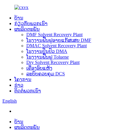
ບ້ານ
ກ່ຽວກັບພວກເຮົາ
ຜະລິດຕະພັນ
DMF Solvent Recovery Plant
ໂຮງງານຟື້ນຟູອາຍແກັສເສຍ DMF
DMAC Solvent Recovery Plant
ໂຮງງານປິ່ນປົວ DMA
ໂຮງງານຟື້ນຟູ Toluene
Dry Solvent Recovery Plant
ເຄື່ອງອົບແຫ້ງ
ລະບົບຄວບຄຸມ DCS
ໂຄງການ
ຂ່າວ
ຕິດຕໍ່ພວກເຮົາ
English
ບ້ານ
ຜະລິດຕະພັນ