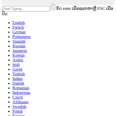
ກົດ enter ເພື່ອຊອກຫາຫຼື ESC ເພື່ອ
ປິດ
English
French
German
Portuguese
Spanish
Russian
Japanese
Korean
Arabic
Irish
Greek
Turkish
Italian
Danish
Romanian
Indonesian
Czech
Afrikaans
Swedish
Polish
Basque