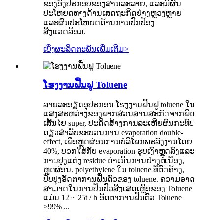
ຂອງອົງປະກອບຂອງສານລະລາຍ, ແລະມີຜົນ
ປະໂຫຍດທາງດ້ານເສດຖະກິດຢ່າງຫຼວງຫຼາຍ
ແລະຜົນປະໂຫຍດດ້ານການປົກປ້ອງ
ສິ່ງແວດລ້ອມ.
ເບິ່ງຜະລິດຕະພັນເພີ່ມເຕີມ
>
ໂຮງງານຟື້ນຟູ Toluene
ລາຍລະອຽດອຸປະກອນ ໂຮງງານຟື້ນຟູ toluene ໃນ
ແສງສະຫວ່າງຂອງພາກສ່ວນສານສະກັດຈາກພືດ
ເສັ້ນໄຍ super, ປະດິດສ້າງການລະເຫີຍຜົນກະທົບ
ດຽວສໍາລັບຂະບວນການ evaporation double-
effect, ເພື່ອຫຼຸດຜ່ອນການບໍລິໂພກພະລັງງານໂດຍ
40%, ບວກໃສ່ກັບ evaporation ຮູບເງົາຫຼຸດລົງແລະ
ການປຸງແຕ່ງ residue ດໍາເນີນການຢ່າງຕໍ່ເນື່ອງ,
ຫຼຸດຜ່ອນ. polyethylene ໃນ toluene ທີ່ຕົກຄ້າງ,
ປັບປຸງອັດຕາການຟື້ນຕົວຂອງ toluene. ຄວາມອາດ
ສາມາດໃນການປິ່ນປົວສິ່ງເສດເຫຼືອຂອງ Toluene
ແມ່ນ 12 ~ 25t / h ອັດຕາການຟື້ນຕົວ Toluene
≥99% ...