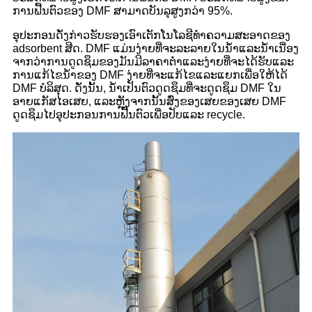
ການຟື້ນຕົວຂອງ DMF ສາມາດບັນລຸສູງກວ່າ 95%.
ອຸປະກອນດັ່ງກ່າວຮັບຮອງເອົາເຕັກໂນໂລຊີທໍາຄວາມສະອາດຂອງ
adsorbent ສີດ. DMF ແມ່ນງ່າຍທີ່ຈະລະລາຍໃນນ້ໍາແລະນ້ໍາເນື່ອງ
ຈາກວ່າການດູດຊຶມຂອງມັນມີລາຄາຕ່ໍາແລະງ່າຍທີ່ຈະໄດ້ຮັບແລະ
ການແກ້ໄຂນ້ໍາຂອງ DMF ງ່າຍທີ່ຈະແກ້ໄຂແລະແຍກເພື່ອໃຫ້ໄດ້
DMF ບໍລິສຸດ. ດັ່ງນັ້ນ, ນ້ໍາເປັນຕົວດູດຊຶມທີ່ຈະດູດຊຶມ DMF ໃນ
ອາຍແກັສໄອເສຍ, ແລະຫຼັງຈາກນັ້ນສົ່ງຂອງເສຍຂອງເສຍ DMF
ດູດຊຶມໄປອຸປະກອນການຟື້ນຕົວເພື່ອປັບແລະ recycle.