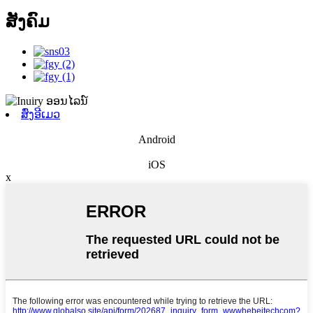
ສັງຄົມ
ສົ່ງອີເມວ
Android
iOS
x