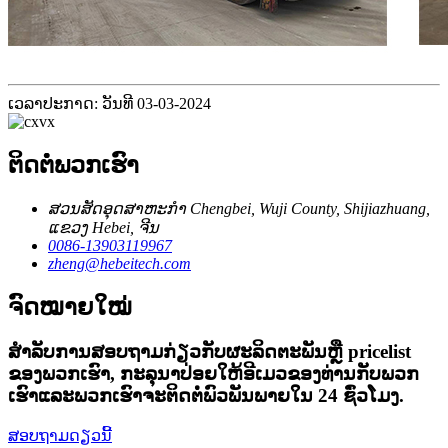
ເວລາປະກາດ: ວັນທີ 03-03-2024
ຕິດຕໍ່ພວກເຮົາ
ສວນສັດອຸດສາຫະກໍາ Chengbei, Wuji County, Shijiazhuang,
ແຂວງ Hebei, ຈີນ
0086-13903119967
zheng@hebeitech.com
ຈົດໝາຍໃໝ່
ສໍາ​ລັບ​ການ​ສອບ​ຖາມ​ກ່ຽວ​ກັບ​ຜະ​ລິດ​ຕະ​ພັນ​ຫຼື pricelist
ຂອງ​ພວກ​ເຮົາ​, ກະ​ລຸ​ນາ​ປ່ອຍ​ໃຫ້​ອີ​ເມວ​ຂອງ​ທ່ານ​ກັບ​ພວກ​
ເຮົາ​ແລະ​ພວກ​ເຮົາ​ຈະ​ຕິດ​ຕໍ່​ພົວ​ພັນ​ພາຍ​ໃນ 24 ຊົ່ວ​ໂມງ​.
ສອບຖາມດຽວນີ້