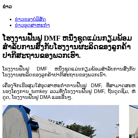
ຂ່າວ
ຂ່າວຂອງບໍລິສັດ
ຂ່າວອຸດສາຫະກໍາ
ໂຮງງານຟື້ນຟູ DMF ຫນຶ່ງຊຸດແມ່ນກຽມພ້ອມ
ສໍາລັບການສົ່ງກັບໂຮງງານຜະລິດຂອງລູກຄ້າ
ປາກີສະຖານຂອງພວກເຮົາ.
ໂຮງງານຟື້ນຟູ DMF ຫນຶ່ງຊຸດແມ່ນກຽມພ້ອມສໍາລັບການສົ່ງກັບ
ໂຮງງານຜະລິດຂອງລູກຄ້າປາກີສະຖານຂອງພວກເຮົາ.
ເຄື່ອງຈັກເຮືອສຸມໃສ່ອຸດສາຫະກໍາການຟື້ນຟູ DMF, ທີ່ສາມາດສະຫ
ນອງໂຄງການ turnkey ລວມທັງໂຮງງານຟື້ນຟູ DMF, ຖັນດູດຊຶມ, ຫໍ
ດູດ, ໂຮງງານຟື້ນຟູ DMA ແລະອື່ນໆ.