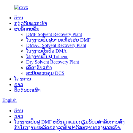
ບ້ານ
ກ່ຽວກັບພວກເຮົາ
ຜະລິດຕະພັນ
DMF Solvent Recovery Plant
ໂຮງງານຟື້ນຟູອາຍແກັສເສຍ DMF
DMAC Solvent Recovery Plant
ໂຮງງານປິ່ນປົວ DMA
ໂຮງງານຟື້ນຟູ Toluene
Dry Solvent Recovery Plant
ເຄື່ອງອົບແຫ້ງ
ລະບົບຄວບຄຸມ DCS
ໂຄງການ
ຂ່າວ
ຕິດຕໍ່ພວກເຮົາ
English
ບ້ານ
ຂ່າວ
ໂຮງງານຟື້ນຟູ DMF ຫນຶ່ງຊຸດແມ່ນກຽມພ້ອມສໍາລັບການສົ່ງ
ກັບໂຮງງານຜະລິດຂອງລູກຄ້າປາກີສະຖານຂອງພວກເຮົາ.