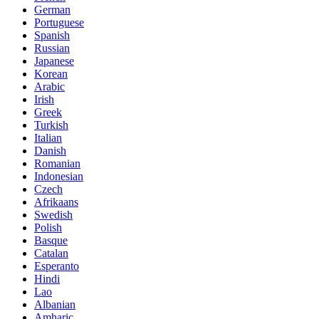
German
Portuguese
Spanish
Russian
Japanese
Korean
Arabic
Irish
Greek
Turkish
Italian
Danish
Romanian
Indonesian
Czech
Afrikaans
Swedish
Polish
Basque
Catalan
Esperanto
Hindi
Lao
Albanian
Amharic