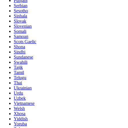
Punjabi
Serbian
Sesotho
Sinhala
Slovak
Slovenian
Somali
Samoan
Scots Gaelic
Shona
Sindhi
Sundanese
Swahili
Tajik
Tamil
Telugu
Thai
Ukrainian
Urdu
Uzbek
Vietnamese
Welsh
Xhosa
Yiddish
Yoruba