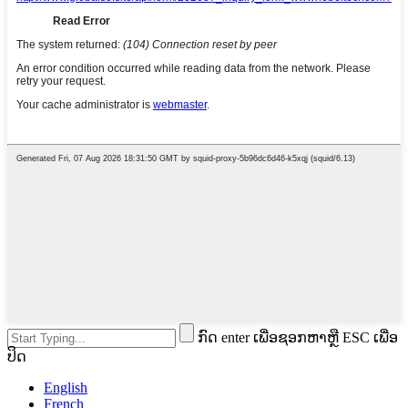
ກົດ enter ເພື່ອຊອກຫາຫຼື ESC ເພື່ອ
ປິດ
English
French